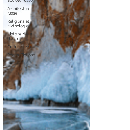
Société russe
Architecture
russe
Religions et
Mythologies
Histoire de la
Russie
Culture russe
Récits-Fictions