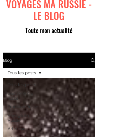
VOYAGES MA RUSSIE -
LE BLOG
Toute mon actualité
Blog
Tous les posts
Tous les posts
Gastronomie
russe
Tradition Russe
Voyage en
Russie
Art russe