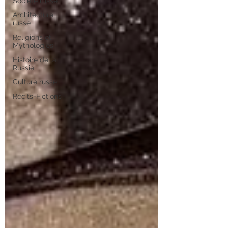
Société russe
Architecture
russe
Religions et
Mythologies
Histoire de la
Russie
Culture russe
Récits-Fictions