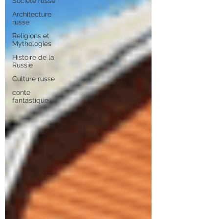
Société russe
Architecture
russe
Religions et
Mythologies
Histoire de la
Russie
Culture russe
conte
fantastique