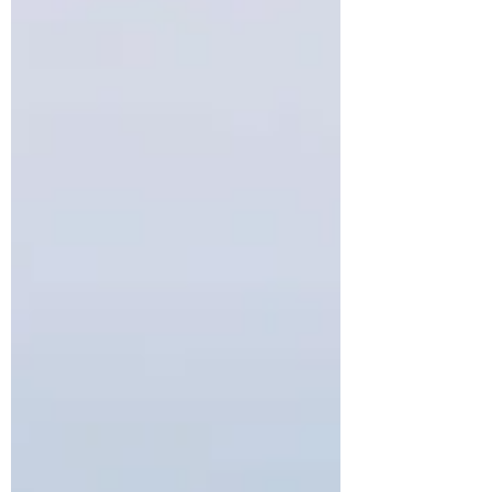
lourds de sens et sa manière très
personnelle de tester ceux qui y entrent.
Ce cycle d’articles est une immersion.
Pas un guide. Encore moins une carte
postale. Nous y parlerons de temps
retrouvé, de corps qui grincent, d’objets
qui complotent, de rituels