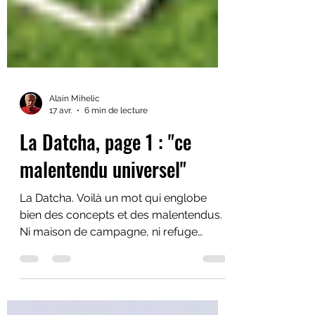
Alain Mihelic
17 avr.
6 min de lecture
La Datcha, page 1 : "ce
malentendu universel"
La Datcha. Voilà un mot qui englobe
bien des concepts et des malentendus.
Ni maison de campagne, ni refuge
bucolique, ni cabane perdue dans les
bois. La Datcha est un territoire à part,
avec ses règles tacites, ses silences