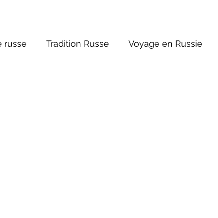
 russe
Tradition Russe
Voyage en Russie
ture russe
Religions et Mythologies
Histoire 
ntastique