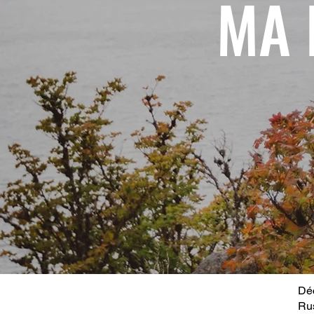
MA 
Déc
Ru