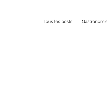
Tous les posts
Gastronomie
Société russe
Architec
Culture russe
conte fa