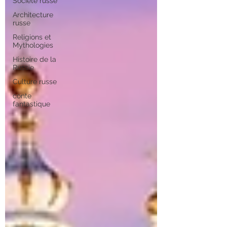
Société russe
Architecture
russe
Religions et
Mythologies
Histoire de la
Russie
Culture russe
conte
fantastique