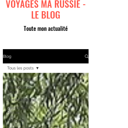
VOYAGES MA RUSSIE -
LE BLOG
Toute mon actualité
Blog
Tous les posts
Tous les posts
Gastronomie
russe
Tradition Russe
Voyage en
Russie
Art russe