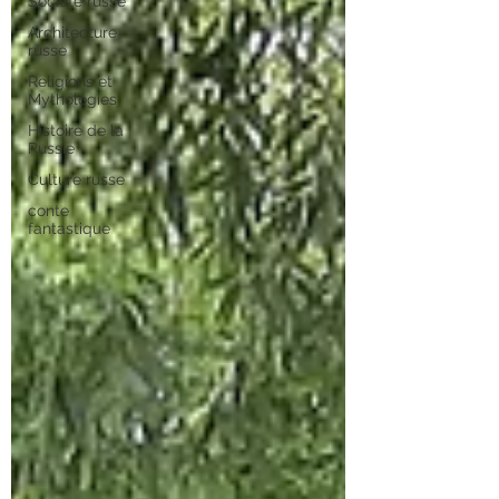
Société russe
Architecture
russe
Religions et
Mythologies
Histoire de la
Russie
Culture russe
conte
fantastique