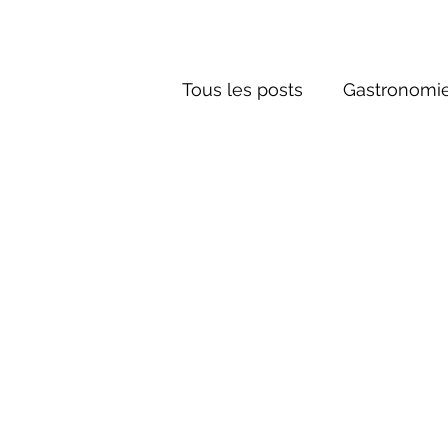
Tous les posts
Gastronomie
Société russe
Architec
Culture russe
conte fa