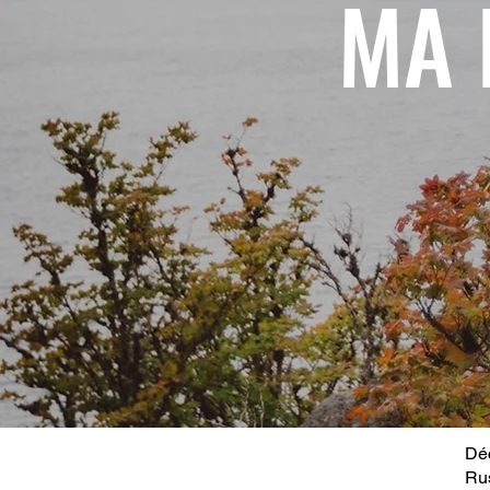
MA 
Déc
Ru