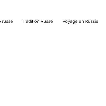
 russe
Tradition Russe
Voyage en Russie
ture russe
Religions et Mythologies
Histoire 
ntastique