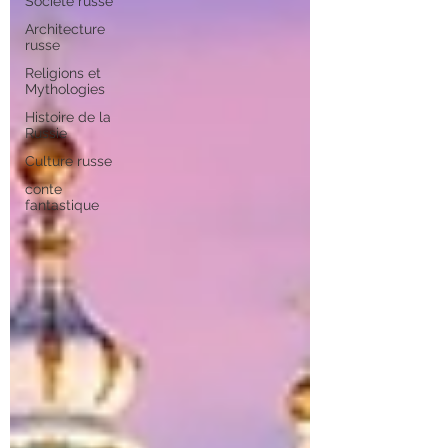
Société russe
Architecture
russe
Religions et
Mythologies
Histoire de la
Russie
Culture russe
conte
fantastique