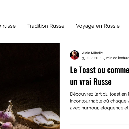
 russe
Tradition Russe
Voyage en Russie
ture russe
Religions et Mythologies
Histoire 
Alain Mihelic
3 juil. 2020
5 min de lectur
Le Toast ou comme
ictions
un vrai Russe
Découvrez l’art du toast en 
incontournable où chaque v
avec humour, éloquence et 