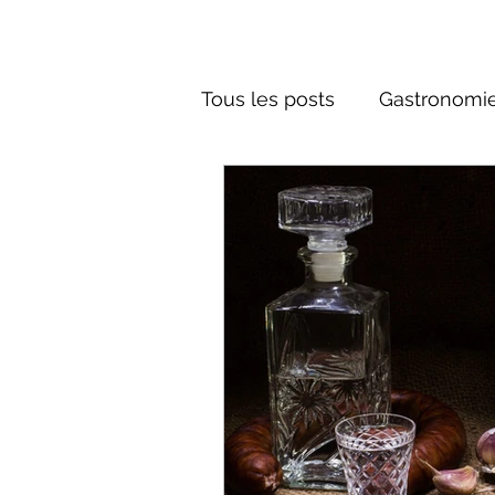
Tous les posts
Gastronomie
Société russe
Architec
Culture russe
Récits-F