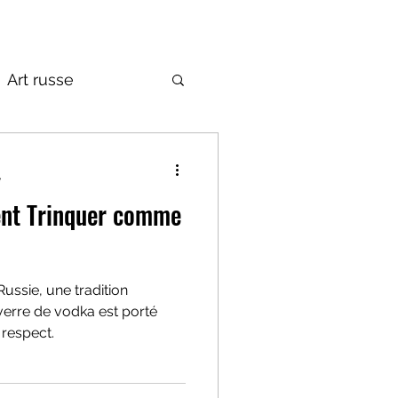
Art russe
de la Russie
e
nt Trinquer comme
Russie, une tradition
erre de vodka est porté
respect.