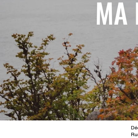
MA 
Déc
Ru