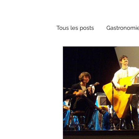
Tous les posts
Gastronomie
Société russe
Architec
Culture russe
Récits-F