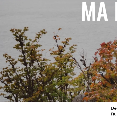
MA 
Déc
Ru