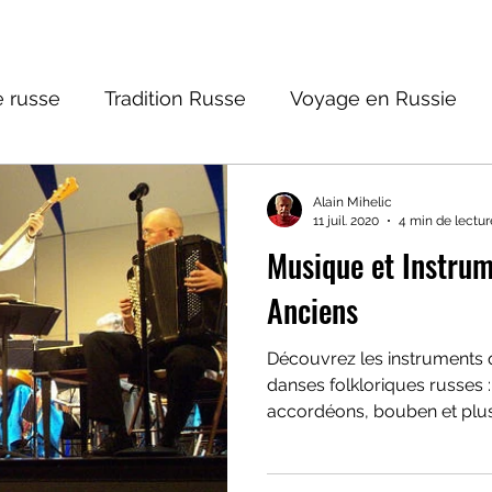
 russe
Tradition Russe
Voyage en Russie
ture russe
Religions et Mythologies
Histoire 
Alain Mihelic
11 juil. 2020
4 min de lectur
Musique et Instru
ictions
Anciens
Découvrez les instruments
danses folkloriques russes :
accordéons, bouben et plus