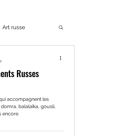
Art russe
de la Russie
e
ments Russes
 qui accompagnent les
 domra, balalaïka, gousli,
 encore.