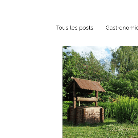
Tous les posts
Gastronomie
Société russe
Architec
Culture russe
Récits-F