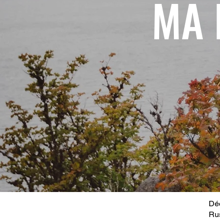
MA 
Déc
Ru