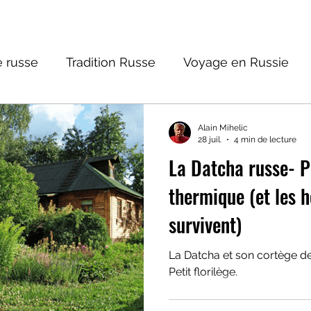
 russe
Tradition Russe
Voyage en Russie
ture russe
Religions et Mythologies
Histoire 
Alain Mihelic
28 juil.
4 min de lecture
La Datcha russe- Page 2 :
ictions
thermique (et les h
survivent)
La Datcha et son cortège de
Petit florilège.