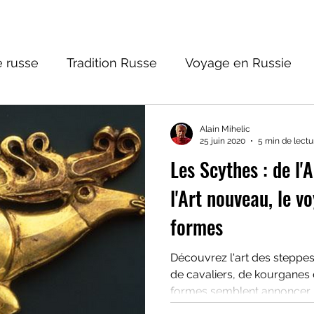
 russe
Tradition Russe
Voyage en Russie
ture russe
Religions et Mythologies
Histoire 
Alain Mihelic
25 juin 2020
5 min de lectu
Les Scythes : de l'
ictions
l'Art nouveau, le v
formes
Découvrez l'art des steppes 
de cavaliers, de kourganes e
formes semblent annoncer l'a