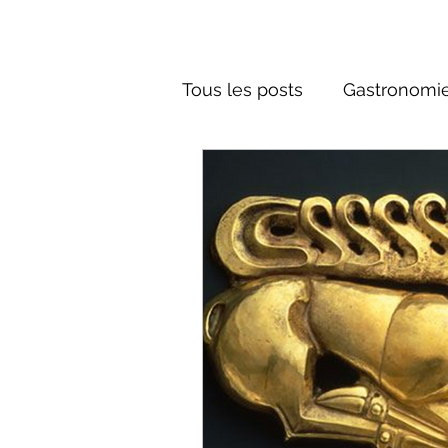
Tous les posts
Gastronomie
Société russe
Architec
Culture russe
Récits-F