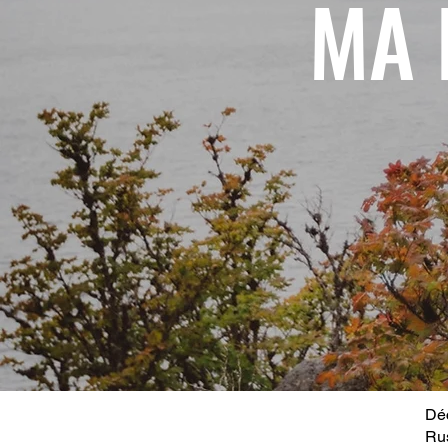
MA 
Déc
Ru