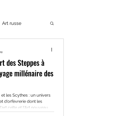
Art russe
de la Russie
re
Art des Steppes à
oyage millénaire des
et les Scythes : un univers
t d'orfèvrerie dont les
rt celte et l'Art nouveau.