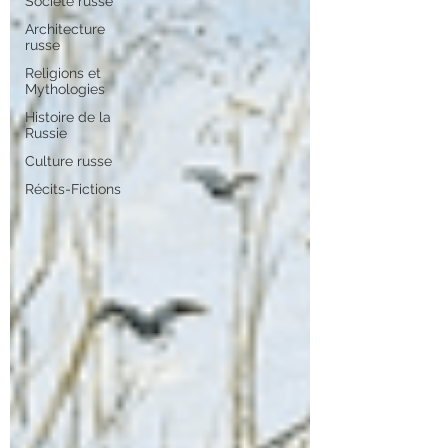
Société russe
Architecture
russe
Religions et
Mythologies
Histoire de la
Russie
Culture russe
Récits-Fictions