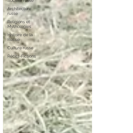
Société russe
Architecture
russe
Religions et
Mythologies
Histoire de la
Russie
Culture russe
Récits-Fictions