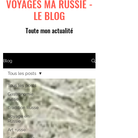
VOYAGES MA RUSSIE -
LE BLOG
Toute mon actualité
Blog
Tous les posts
Tous les posts
Gastronomie
russe
Tradition Russe
Voyage en
Russie
Art russe