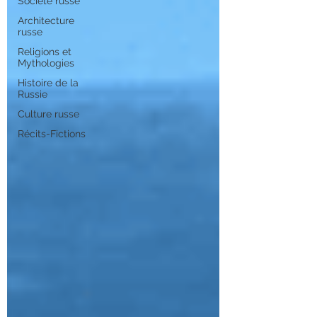
Société russe
Architecture
russe
Religions et
Mythologies
Histoire de la
Russie
Culture russe
Récits-Fictions