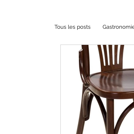
Tous les posts
Gastronomie
Société russe
Architec
Culture russe
conte fa