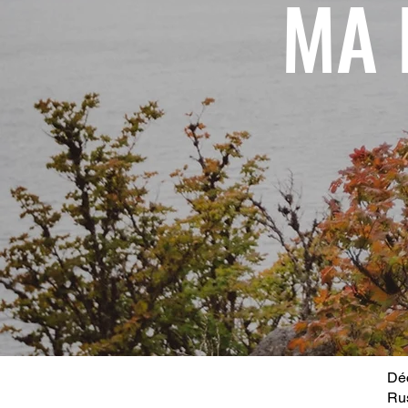
MA 
Déc
Ru