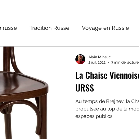
 russe
Tradition Russe
Voyage en Russie
ture russe
Religions et Mythologies
Histoire 
Alain Mihelic
2 juil. 2022
3 min de lecture
La Chaise Viennois
ntastique
URSS
Au temps de Brejnev, la Cha
propulsée au top de la mode
espaces publics.