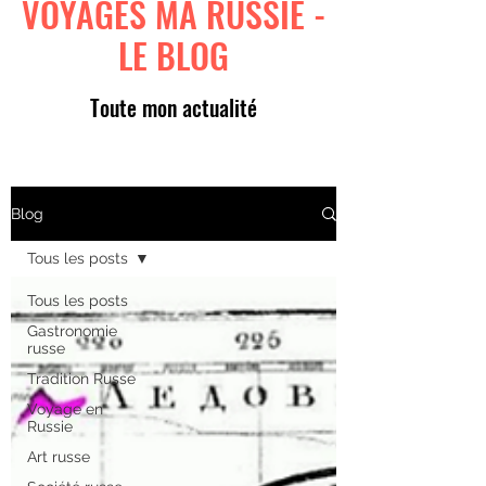
VOYAGES MA RUSSIE -
LE BLOG
Toute mon actualité
Blog
Tous les posts
Tous les posts
Gastronomie
russe
Tradition Russe
Voyage en
Russie
Art russe