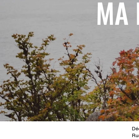
MA 
Déc
Ru