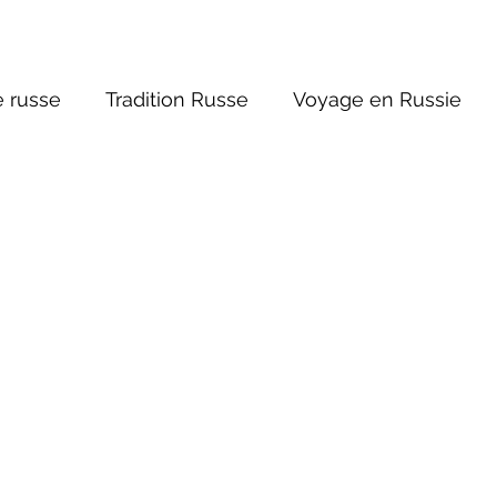
 russe
Tradition Russe
Voyage en Russie
ture russe
Religions et Mythologies
Histoire 
ictions