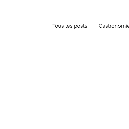
Tous les posts
Gastronomie
Société russe
Architec
Culture russe
Récits-F