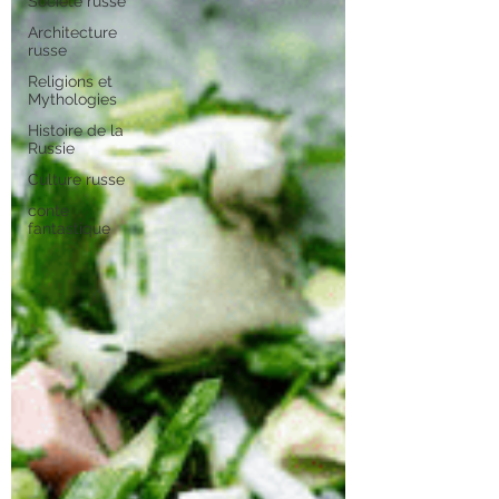
Société russe
Architecture
russe
Religions et
Mythologies
Histoire de la
Russie
Culture russe
conte
fantastique