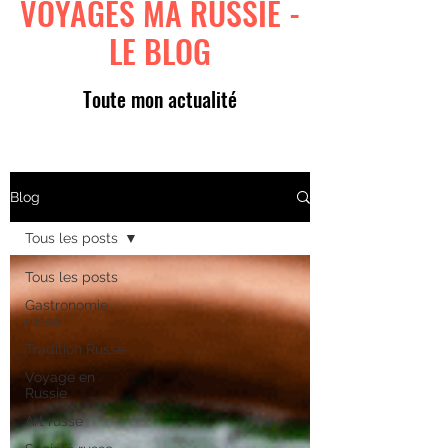
VOYAGES MA RUSSIE -
LE BLOG
Toute mon actualité
Blog
Tous les posts
Tous les posts
Gastronomie
russe
Tradition Russe
Voyage en
Russie
Art russe