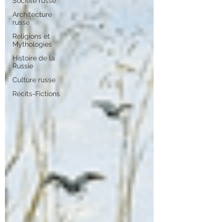
Société russe
Architecture
russe
Religions et
Mythologies
Histoire de la
Russie
Culture russe
Récits-Fictions