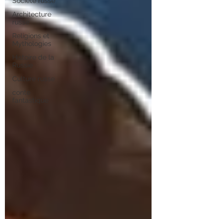
Société russe
Architecture
russe
Religions et
Mythologies
Histoire de la
Russie
Culture russe
conte
fantastique