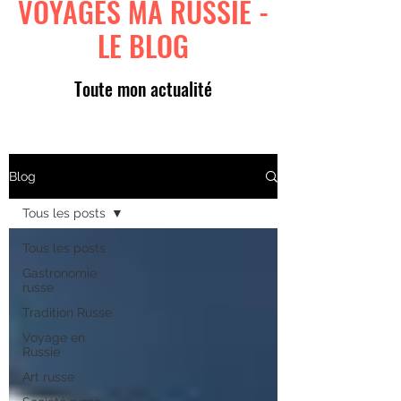
VOYAGES MA RUSSIE -
LE BLOG
Toute mon actualité
Blog
Tous les posts
Tous les posts
Gastronomie
russe
Tradition Russe
Voyage en
Russie
Art russe