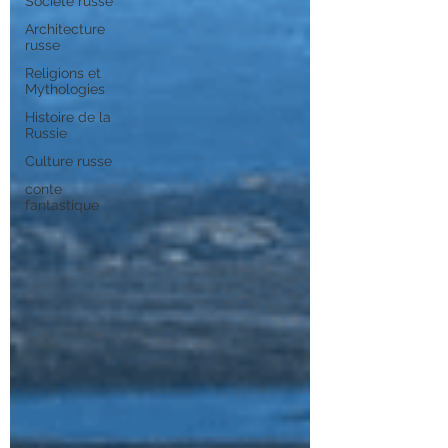
Société russe
Architecture
russe
Religions et
Mythologies
Histoire de la
Russie
Culture russe
conte
fantastique