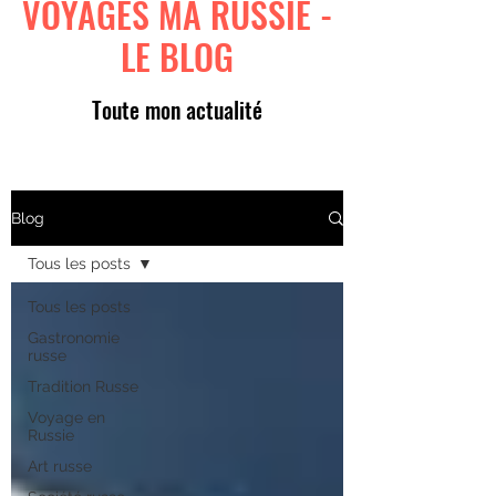
VOYAGES MA RUSSIE -
LE BLOG
Toute mon actualité
Blog
Tous les posts
Tous les posts
Gastronomie
russe
Tradition Russe
Voyage en
Russie
Art russe