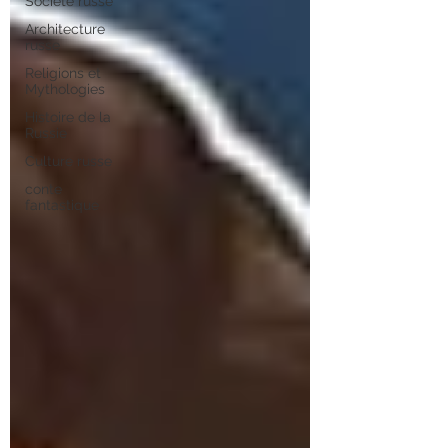
Société russe
Architecture
russe
Religions et
Mythologies
Histoire de la
Russie
Culture russe
conte
fantastique