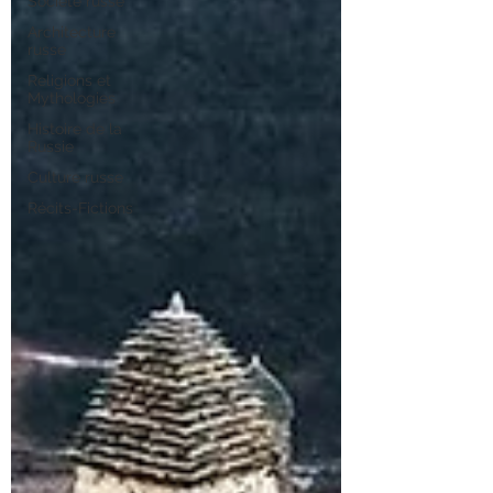
Société russe
Architecture
russe
Religions et
Mythologies
Histoire de la
Russie
Culture russe
Récits-Fictions