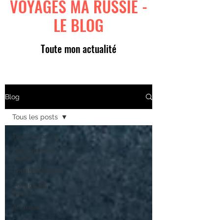
VOYAGES MA RUSSIE -
LE BLOG
Toute mon actualité
Blog
Tous les posts
Tous les posts
Gastronomie
russe
Tradition Russe
Voyage en
Russie
Art russe