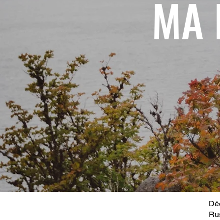
MA 
Déc
Ru