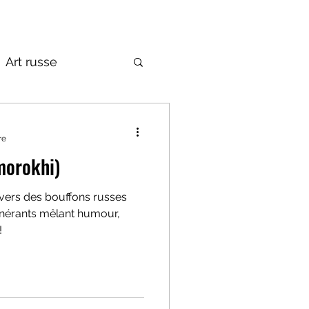
Art russe
de la Russie
re
morokhi)
ivers des bouffons russes
tinérants mêlant humour,
!