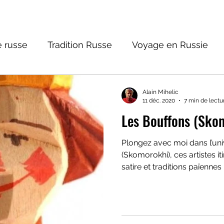
 russe
Tradition Russe
Voyage en Russie
ture russe
Religions et Mythologies
Histoire 
Alain Mihelic
11 déc. 2020
7 min de lectu
Les Bouffons (Sko
ntastique
Plongez avec moi dans l’un
(Skomorokhi), ces artistes i
satire et traditions païennes 