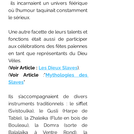
 ils incarnaient un univers féérique 
où l’humour taquinait constamment  
le sérieux.
Une autre facette de leurs talents et 
fonctions était aussi de participer 
aux célébrations des fêtes païennes 
en tant que représentants du Dieu 
Vêles. 
(
Voir Article : 
Les Dieux Slaves
).
(
Voir Article
 :"
Mythologies des 
Slaves
"
Ils s’accompagnaient 
de divers 
instruments traditionnels : le sifflet 
(Svistoulka), le Gusli (Harpe de 
Table), la Zhaleika (Flute en bois de 
Bouleau), la Domra (sorte de 
Balalaïka à Ventre Rond), la 