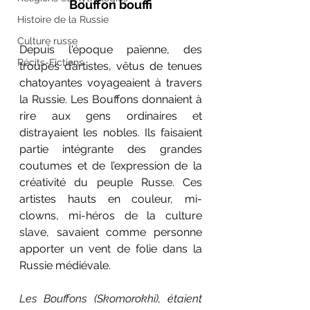
Bouffon bouffi
Histoire de la Russie
Culture russe
Depuis l'époque païenne, des 
Récits-Fictions
troupes d’artistes, vêtus de tenues 
chatoyantes voyageaient à travers 
la Russie. Les Bouffons donnaient à 
rire aux gens ordinaires et 
distrayaient les nobles. Ils faisaient 
partie intégrante des grandes 
coutumes et de l’expression de la 
créativité du peuple Russe. Ces 
artistes hauts en couleur, mi-
clowns, mi-héros de la culture 
slave, savaient comme personne 
apporter un vent de folie dans la 
Russie médiévale.
Les Bouffons (Skomorokhi), étaient 