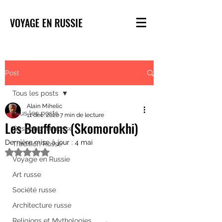
VOYAGE EN RUSSIE
Post
Tous les posts
Alain Mihelic
Tous les posts
11 déc. 2020
7 min de lecture
Les Bouffons (Skomorokhi)
Gastronomie russe
Dernière mise à jour :
4 mai
Tradition Russe
Noté NaN étoiles sur 5.
Voyage en Russie
Art russe
Société russe
Architecture russe
Religions et Mythologies