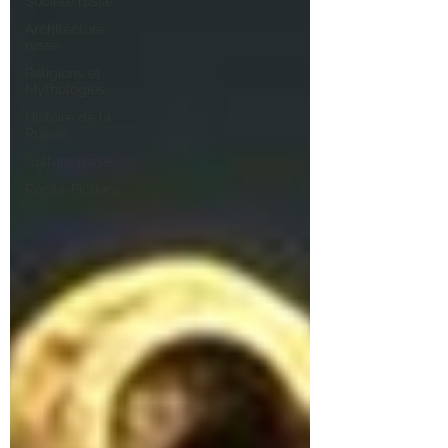
Société russe
Architecture
russe
Religions et
Mythologies
Histoire de la
Russie
Culture russe
Récits-Fictions