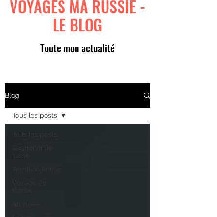
VOYAGES MA RUSSIE -
LE BLOG
Toute mon actualité
Blog
Tous les posts
Tous les posts
Gastronomie
russe
Tradition Russe
Voyage en
Russie
Art russe