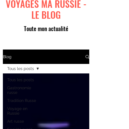
VOYAGES MA RUSSIE -
LE BLOG
Toute mon actualité
Blog
Tous les posts
Tous les posts
Gastronomie
russe
Tradition Russe
Voyage en
Russie
Art russe