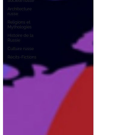
Société russe
Architecture
russe
Religions et
Mythologies
Histoire de la
Russie
Culture russe
Récits-Fictions