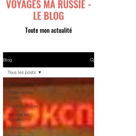
VOYAGES MA RUSSIE -
LE BLOG
Toute mon actualité
Blog
Tous les posts
Tous les posts
Gastronomie
russe
Tradition Russe
Voyage en
Russie
Art russe