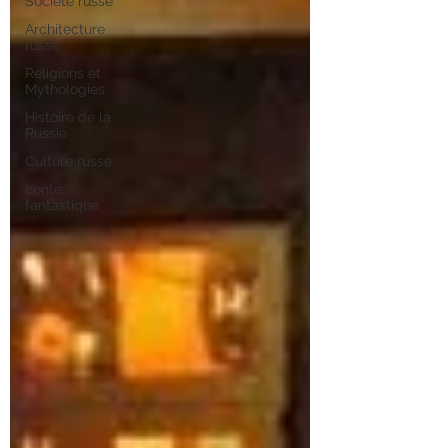
Société russe
Architecture
russe
Religions et
Mythologies
Histoire de la
Russie
Culture russe
conte
fantastique