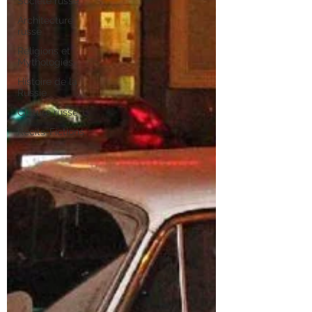
Société russe
Architecture
russe
Religions et
Mythologies
Histoire de la
Russie
Culture russe
Récits-Fictions