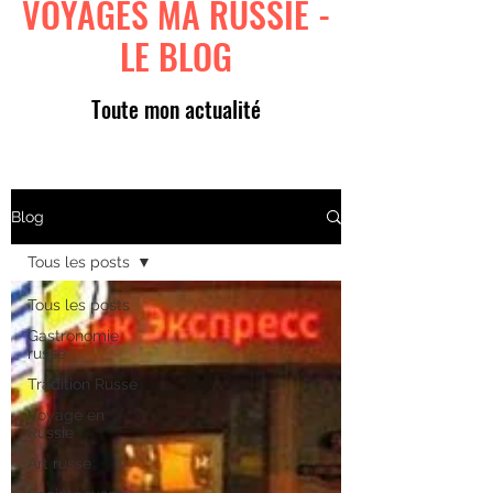
VOYAGES MA RUSSIE -
LE BLOG
Toute mon actualité
Blog
Tous les posts
Tous les posts
Gastronomie
russe
Tradition Russe
Voyage en
Russie
Art russe