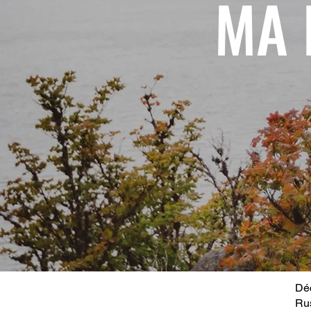
MA 
Déc
Ru