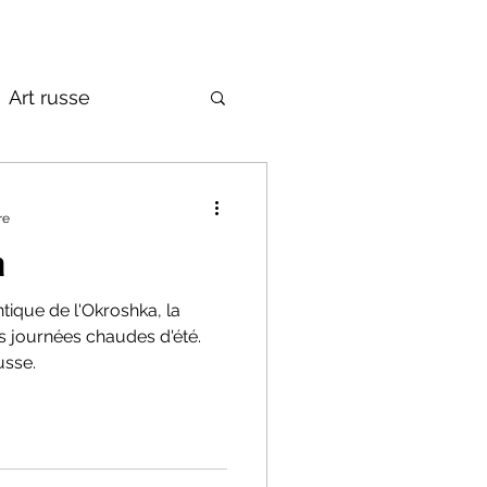
Art russe
de la Russie
re
a
tique de l'Okroshka, la
es journées chaudes d'été.
usse.