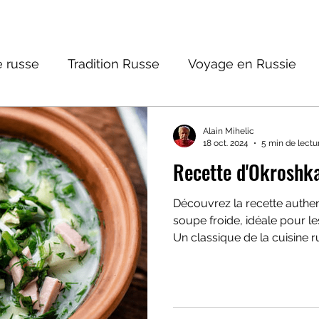
 russe
Tradition Russe
Voyage en Russie
ture russe
Religions et Mythologies
Histoire 
Alain Mihelic
18 oct. 2024
5 min de lectu
Recette d'Okroshk
ntastique
Découvrez la recette authen
soupe froide, idéale pour l
Un classique de la cuisine r