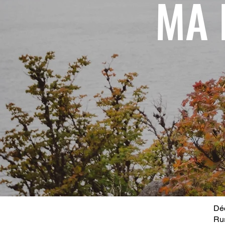
MA 
Déc
Ru