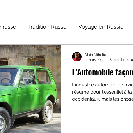
 russe
Tradition Russe
Voyage en Russie
ture russe
Religions et Mythologies
Histoire 
Alain Mihelic
5 mars 2022
8 min de lectu
L’Automobile façon
ntastique
L'industrie automobile Sovié
résumé pour l'essentiel à l
occidentaux, mais les chos