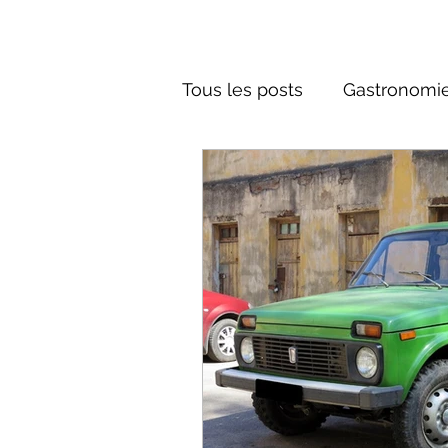
Tous les posts
Gastronomie
Société russe
Architec
Culture russe
conte fa