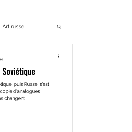
Art russe
de la Russie
re
 Soviétique
tique, puis Russe, s'est
a copie d'analogues
es changent.