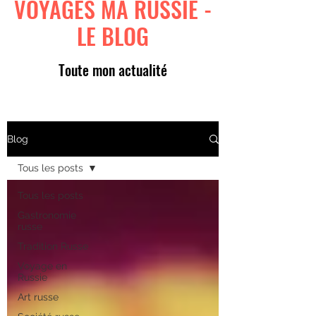
VOYAGES MA RUSSIE -
LE BLOG
Toute mon actualité
Blog
Tous les posts
Tous les posts
Gastronomie
russe
Tradition Russe
Voyage en
Russie
Art russe