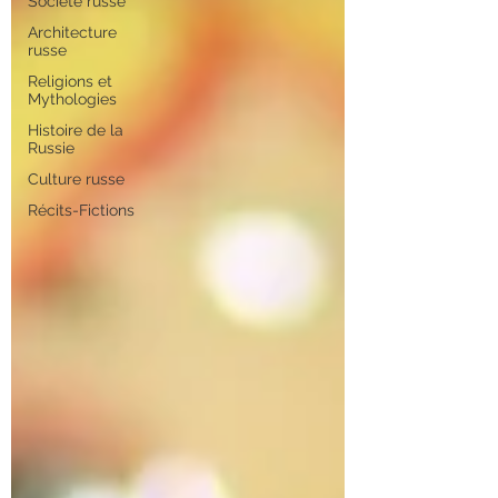
Société russe
Architecture
russe
Religions et
Mythologies
Histoire de la
Russie
Culture russe
Récits-Fictions