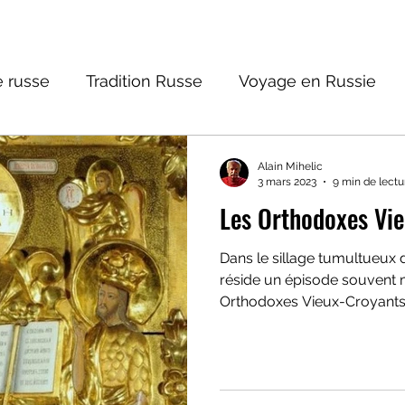
 russe
Tradition Russe
Voyage en Russie
ture russe
Religions et Mythologies
Histoire 
Alain Mihelic
3 mars 2023
9 min de lectu
Les Orthodoxes Vi
ntastique
Dans le sillage tumultueux de
réside un épisode souvent 
Orthodoxes Vieux-Croyants
rupture profonde au sein de
survenue au XVIIe siècle.