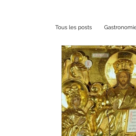
Tous les posts
Gastronomie
Société russe
Architec
Culture russe
conte fa