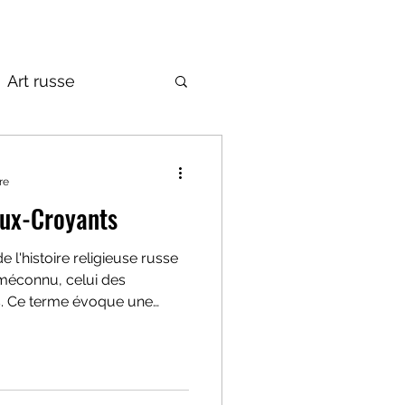
Art russe
de la Russie
re
eux-Croyants
 l'histoire religieuse russe
méconnu, celui des
. Ce terme évoque une
 l'Église Orthodoxe russe,