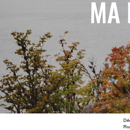
MA 
Déc
Ru