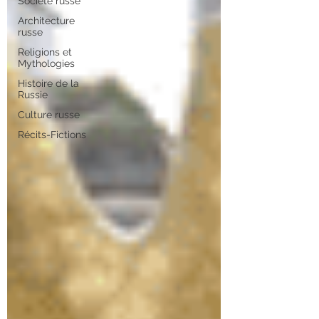
Société russe
Architecture
russe
Religions et
Mythologies
Histoire de la
Russie
Culture russe
Récits-Fictions