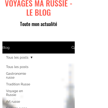
VOYAGES MA RUSSIE -
LE BLOG
Toute mon actualité
Blog
Tous les posts
Tous les posts
Gastronomie
russe
Tradition Russe
Voyage en
Russie
Art russe