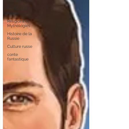
Société russe
Architecture
russe
Religions et
Mythologies
Histoire de la
Russie
Culture russe
conte
fantastique