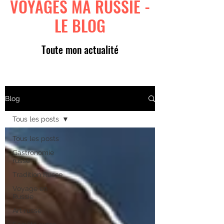
VOYAGES MA RUSSIE -
LE BLOG
Toute mon actualité
Blog
Tous les posts
Tous les posts
Gastronomie
russe
Tradition Russe
Voyage en
Russie
Art russe