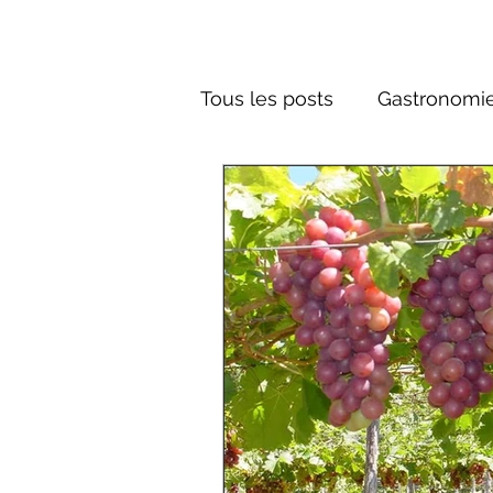
Tous les posts
Gastronomie
Société russe
Architec
Culture russe
Récits-F