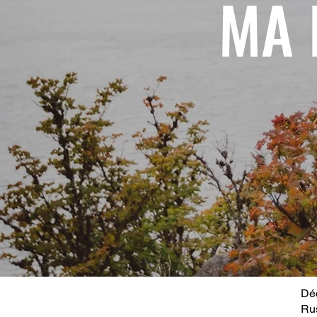
MA 
Déc
Ru