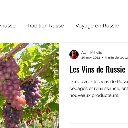
 russe
Tradition Russe
Voyage en Russie
ture russe
Religions et Mythologies
Histoire 
Alain Mihelic
25 nov. 2022
9 min de lectu
Les Vins de Russie
ictions
Découvrez les vins de Russie 
cépages et renaissance, entr
nouveaux producteurs.