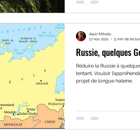
Alain Mihelic
17 nov. 2021
5 min de lectu
Russie, quelques G
Réduire la Russie à quelqu
tentant. Vouloir l’appréhende
projet de longue haleine.