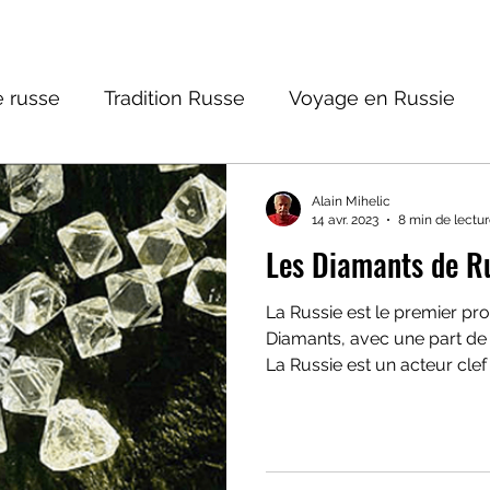
 russe
Tradition Russe
Voyage en Russie
ture russe
Religions et Mythologies
Histoire 
Alain Mihelic
14 avr. 2023
8 min de lectu
Les Diamants de R
ntastique
La Russie est le premier p
Diamants, avec une part de 
La Russie est un acteur clef 
pour l’industrie que pour la j