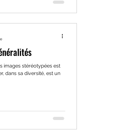
re
énéralités
es images stéréotypées est
r, dans sa diversité, est un