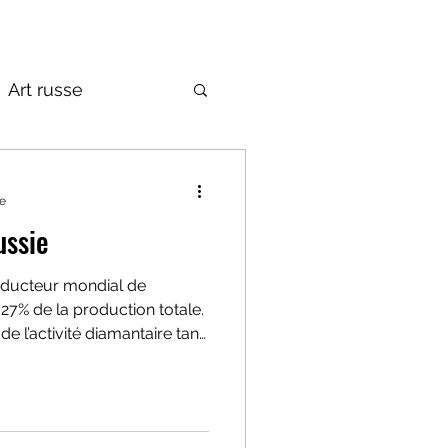
Art russe
de la Russie
re
ussie
roducteur mondial de
27% de la production totale.
de l’activité diamantaire tant
oaillerie.