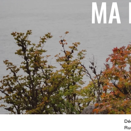
MA 
Déc
Ru