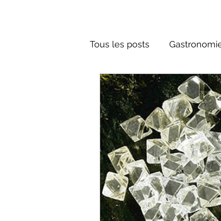
Tous les posts
Gastronomie
Société russe
Architec
Culture russe
conte fa