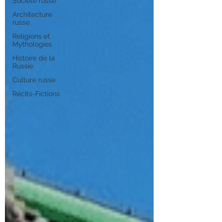
Société russe
Architecture
russe
Religions et
Mythologies
Histoire de la
Russie
Culture russe
Récits-Fictions