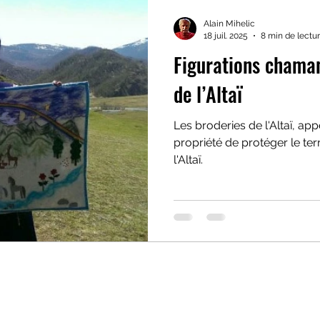
Alain Mihelic
18 juil. 2025
8 min de lectu
Figurations chaman
de l’Altaï
Les broderies de l'Altaï, app
propriété de protéger le ter
l'Altaï.