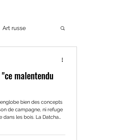
Art russe
de la Russie
u
i englobe bien des concepts
son de campagne, ni refuge
 dans les bois. La Datcha
 ses règles tacites, ses
sa manière très personnelle
 Ce cycle d’articles est une