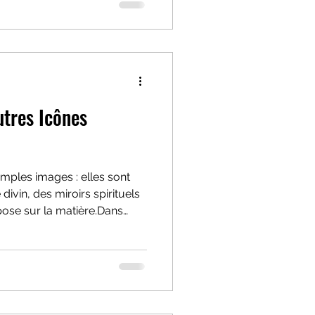
ncore moins une carte
de temps retrouvé, de corps
mplotent, de rituels
utres Icônes
imples images : elles sont
divin, des miroirs spirituels
pose sur la matière.Dans
Mystique et Lumière », nous
e profonde et les codes
cône un langage sacré.