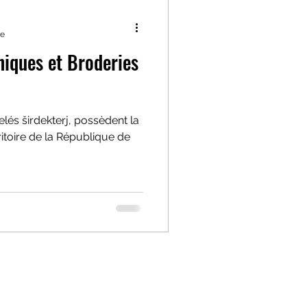
re
iques et Broderies
elés širdekterj, possèdent la
ritoire de la République de