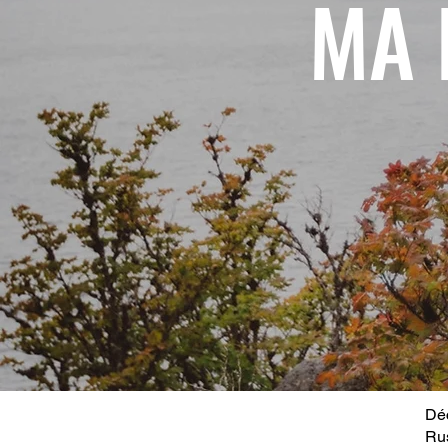
MA 
Déc
Ru