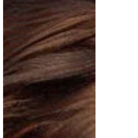
Société russe
Architecture
russe
Religions et
Mythologies
Histoire de la
Russie
Culture russe
conte
fantastique