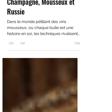
Alain Mihelic
5 janv. 2023
14 min de lecture
Champagne, Mousseux et
Russie
Dans le monde pétillant des vins
mousseux, où chaque bulle est une
histoire en soi, les techniques rivalisent
d'ingéniosité pour titiller nos papilles
avec élégance. De la méthode
traditionnelle, digne d'un ballet
chorégraphié dans les caves de
Champagne, à l'audacieuse méthode
Charmat, véritable chef-d'œuvre
d'ingénierie œnologique, chaque étape
est une danse entre tradition et