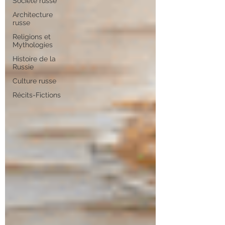
Société russe
Architecture
russe
Religions et
Mythologies
Histoire de la
Russie
Culture russe
Récits-Fictions