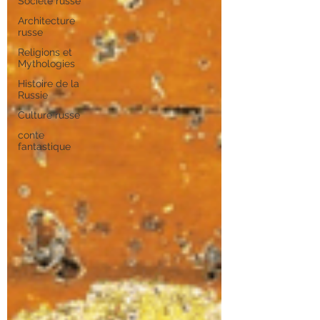
Société russe
Architecture
russe
Religions et
Mythologies
Histoire de la
Russie
Culture russe
conte
fantastique