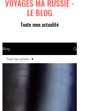
VOYAGES MA RUSSIE -
LE BLOG
Toute mon actualité
Blog
Tous les posts
Tous les posts
Gastronomie
russe
Tradition Russe
Voyage en
Russie
Art russe