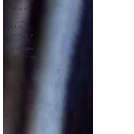
Société russe
Architecture
russe
Religions et
Mythologies
Histoire de la
Russie
Culture russe
Récits-Fictions