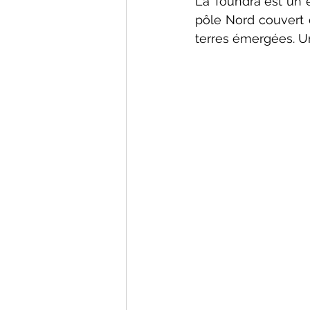
La Toundra est un é
pôle Nord couvert d
terres émergées. Un