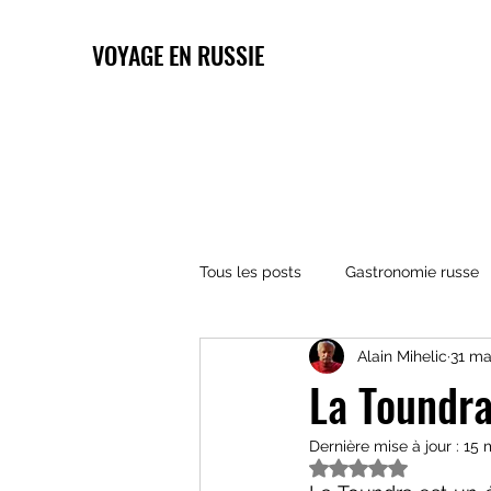
VOYAGE EN RUSSIE
Tous les posts
Gastronomie russe
Alain Mihelic
31 ma
Architecture russe
Religions 
La Toundra
Dernière mise à jour :
15 
Noté NaN étoiles s