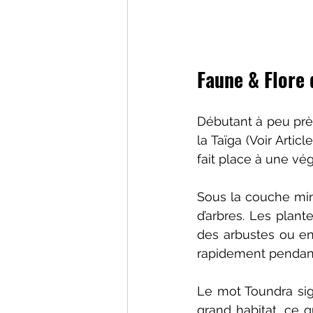
Faune & Flore 
Débutant à peu près
la Taïga (Voir Article
fait place à une vég
Sous la couche min
d’arbres. Les plan
des arbustes ou enc
rapidement pendant
Le mot Toundra signi
grand habitat, ce q