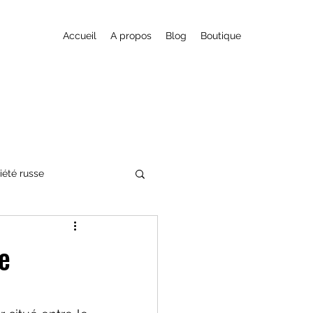
Accueil
A propos
Blog
Boutique
iété russe
nte fantastique
e