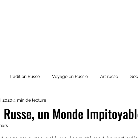
Tradition Russe
Voyage en Russie
Art russe
Soc
i 2020
4 min de lecture
et Mythologies
Histoire de la Russie
Culture russe
co
 Russe, un Monde Impitoyabl
mars
ur 5.