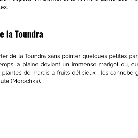
es.
e la Toundra 
er de la Toundra sans pointer quelques petites partic
temps la plaine devient un immense marigot ou, out
lantes de marais à fruits délicieux : les canneberges
oute (Morochka).