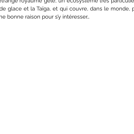
trange royaume gelé, un écosystème très particulier 
e glace et la Taïga, et qui couvre, dans le monde, 
e bonne raison pour s’y intéresser…