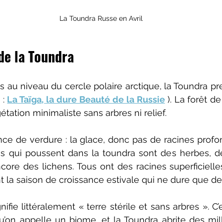
La Toundra Russe en Avril
de la Toundra
 au niveau du cercle polaire arctique, la Toundra pren
 : 
La Taïga, la dure Beauté de la Russie
)
. La forêt de
étation minimaliste sans arbres ni relief. 
ce de verdure : la glace, donc pas de racines profo
tes qui poussent dans la toundra sont des herbes, d
ore des lichens. Tous ont des racines superficielles 
 la saison de croissance estivale qui ne dure que de
fie littéralement « terre stérile et sans arbres ». C’
u’on appelle un biome, et la Toundra abrite des mill