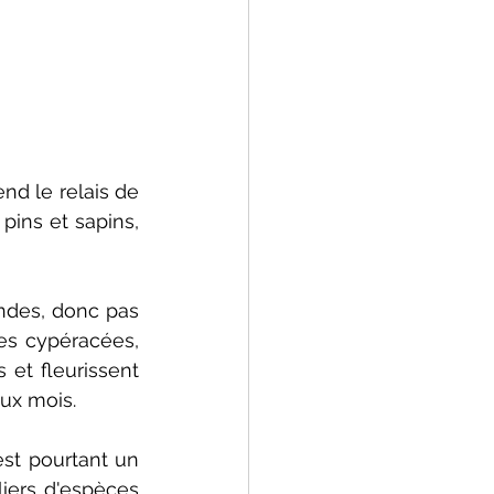
d le relais de 
 pins et sapins, 
ndes, donc pas 
es cypéracées, 
et fleurissent 
ux mois.
est pourtant un 
iers d'espèces 