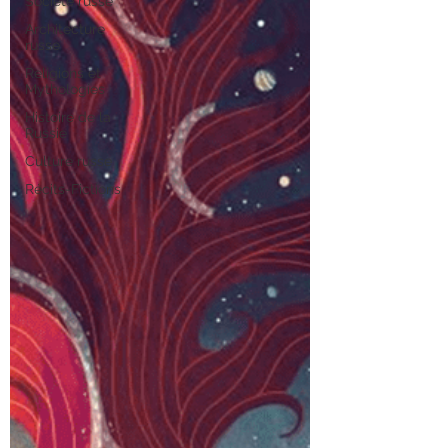
Société russe
Architecture
russe
Religions et
Mythologies
Histoire de la
Russie
Culture russe
Récits-Fictions