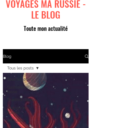
VOYAGES MA RUSSIE -
LE BLOG
Toute mon actualité
Blog
Tous les posts
Tous les posts
Gastronomie
russe
Tradition Russe
Voyage en
Russie
Art russe