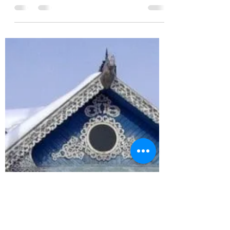
la Maison
des règles, des habitudes, tout un
cérémonial, s’appliquent à l’intérieur de
la Maison. Dans ce cocon de traditions,
chaque élément trouve sa place,
empreint de sens et de symbolisme. Des
icônes chrétiennes au souffle du
paganisme, des amulettes protectrices
aux rituels magiques, chaque détail
participe à tisser la trame d'une
existence empreinte de mystère et de
transcendance.