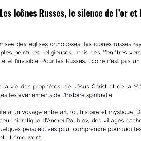
Les Icônes Russes, le silence de l’or et 
misée des églises orthodoxes, les icônes russes ra
les peintures religieuses, mais des "fenêtres vers l’
e et l’invisible. Pour les Russes, l’icône n’est pas un 
t la vie des prophètes, de Jésus-Christ et de la Mè
èles les événemen
ts de l'histoire s
pirituelle.
ite à un voyage entre art, foi, histoire et mystique. 
eur hiératique d'Andreï Roublev, des villages cach
quelques
 perspectives po
ur comprendre pourquoi les
ent et émeuvent.