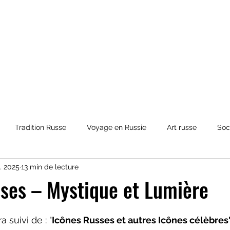
Tradition Russe
Voyage en Russie
Art russe
Soc
. 2025
13 min de lecture
et Mythologies
Histoire de la Russie
Culture russe
co
ses – Mystique et Lumière
ur 5.
a suivi de : "
Icônes Russes et autres Icônes célèbres