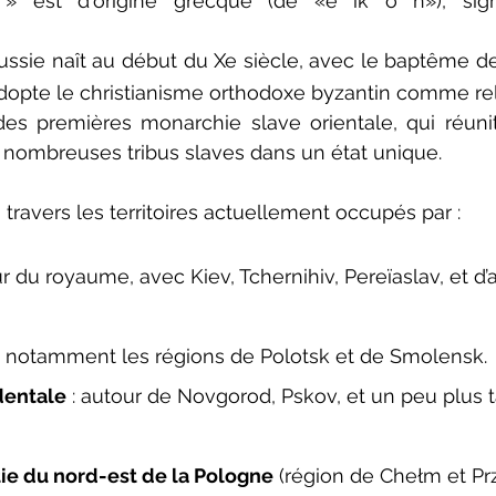
 est d'origine grecque (de «e ik o n»), signif
 Russie naît au début du Xe siècle, avec le baptême de
adopte le christianisme orthodoxe byzantin comme relig
es premières monarchie slave orientale, qui réunit
 nombreuses tribus slaves dans un état unique.
à travers les territoires actuellement occupés par :
r du royaume, avec Kiev, Tchernihiv, Pereïaslav, et d’
 : notamment les régions de Polotsk et de Smolensk.
dentale
 : autour de Novgorod, Pskov, et un peu plus t
tie du nord-est de la Pologne
 (région de Chełm et Pr