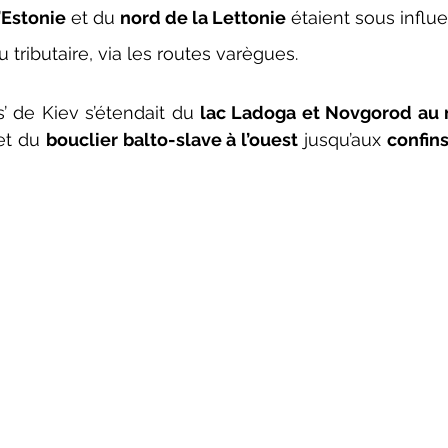
’Estonie
 et du 
nord de la Lettonie
 étaient sous influ
tributaire, via les routes varègues.
s’ de Kiev s’étendait du 
lac Ladoga et Novgorod au 
 et du 
bouclier balto-slave à l’ouest
 jusqu’aux 
confins