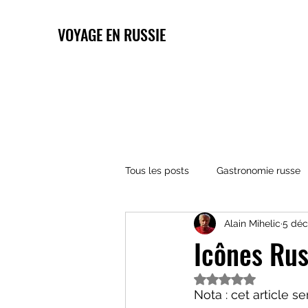
VOYAGE EN RUSSIE
Tous les posts
Gastronomie russe
Alain Mihelic
5 déc
Architecture russe
Religions 
Icônes Rus
Noté NaN étoiles s
Nota : cet article ser