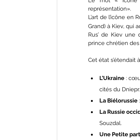
Le mot « icône »
représentation».
L’art de l’icône en
Grand) à Kiev, qui 
Rus’ de Kiev une d
prince chrétien des
Cet état s’étendait 
L’Ukraine
 : cœu
cités du Dniepr.
La Biélorussie
La Russie occi
Souzdal.
Une Petite par