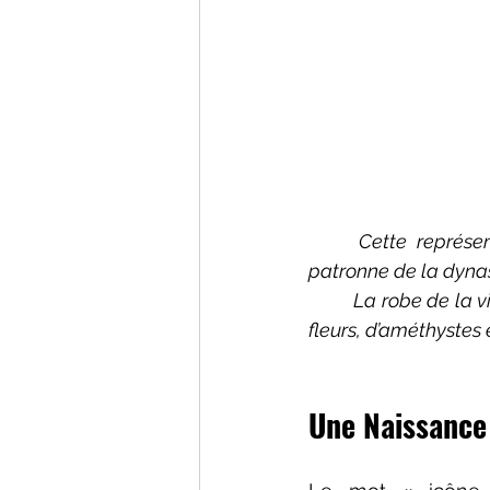
Cette représen
patronne de la dyna
	La robe de la vierge et de l’enfant Jésus est parsemée de perles formant d’imposantes 
fleurs, d’améthystes 
Une Naissance