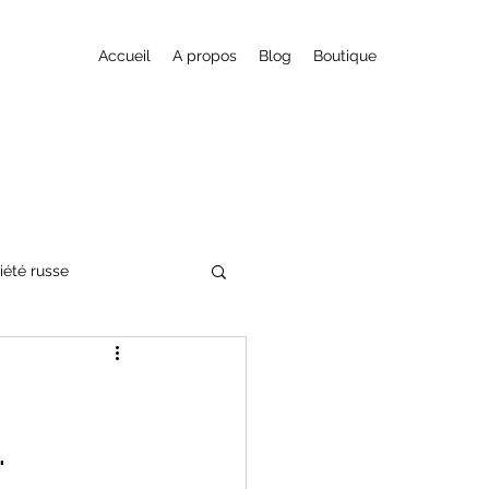
Accueil
A propos
Blog
Boutique
iété russe
nte fantastique
"