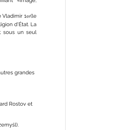
iant «image, 
 Vladimir 1
(le 
er
ion d'État. La 
 sous un seul 
autres grandes 
ard Rostov et 
zemyśl).