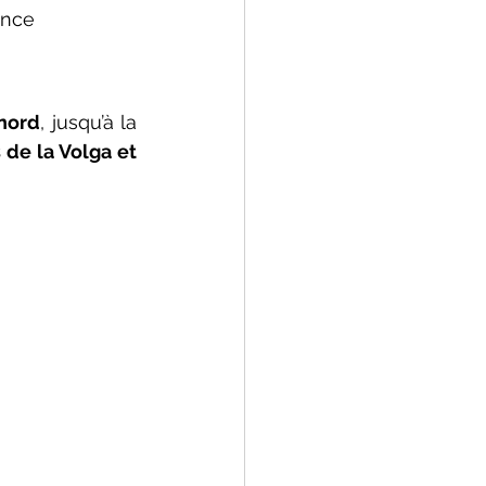
ence 
nord
, jusqu’à la 
 de la Volga et 