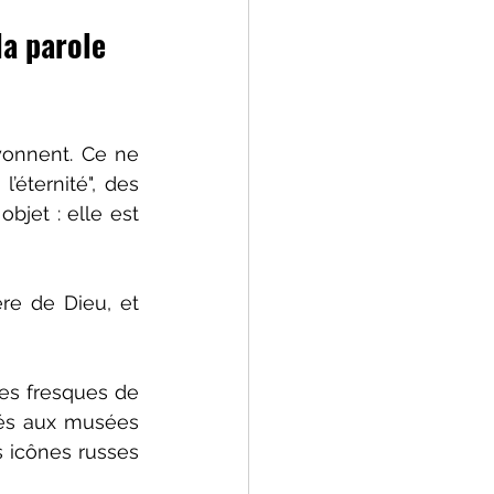
la parole 
yonnent. Ce ne 
éternité", des 
objet : elle est 
re de Dieu, et 
Des fresques de 
és aux musées 
 icônes russes 