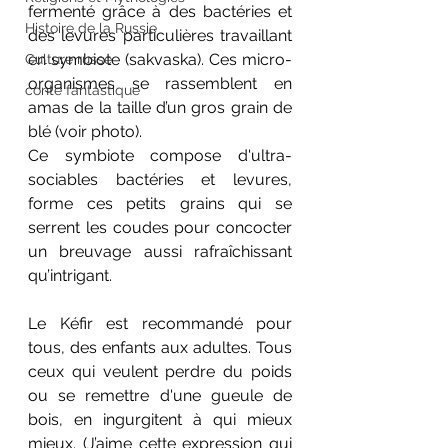
fermenté grâce à des bactéries et 
Histoire de la Russie
des levures particulières travaillant 
en symbiote (sakvaska). Ces micro-
Culture russe
organismes se rassemblent en 
conte fantastique
amas de la taille d’un gros grain de 
blé (voir photo). 
Ce symbiote compose d'ultra-
sociables bactéries et levures, 
forme ces petits grains qui se 
serrent les coudes pour concocter 
un breuvage aussi rafraîchissant 
qu’intrigant.
Le Kéfir est recommandé pour 
tous, des enfants aux adultes. Tous 
ceux qui veulent perdre du poids 
ou se remettre d'une gueule de 
bois, en ingurgitent à qui mieux 
mieux. (J’aime cette expression qui 