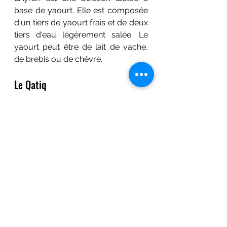
base de yaourt. Elle est composée 
d'un tiers de yaourt frais et de deux 
tiers d'eau légèrement salée. Le 
yaourt peut être de lait de vache, 
de brebis ou de chèvre.
Le Qatiq
Le Qatiq est un produit laitier 
fermenté des pays turcophones. Il 
est considéré comme une forme 
plus solide de yogourt que l'Ayran. 
Pour obtenir du Qatiq, le lait bouilli 
est fermenté pendant 6-10 heures 
dans un endroit chaud. Parfois, des 
betteraves rouges ou des cerises 
sont utilisées pour la coloration. La 
boisson est ensuite conservée au 
frais durant deux ou trois jours.