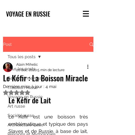
VOYAGE EN RUSSIE
Post
Tous les posts
Alain Mihelic
Tous les posts
20 déc. 2020
5 min de lecture
Le Kéfir : La Boisson Miracle
Gastronomie russe
Dernière mise à jour :
4 mai
Tradition Russe
Noté NaN étoiles sur 5.
Voyage en Russie
Le Kéfir de Lait
Art russe
Société russe
Le Kéfir est une boisson très 
emblématique et typique des pays 
Architecture russe
Slaves et de Russie, à base de lait, 
Religions et Mythologies