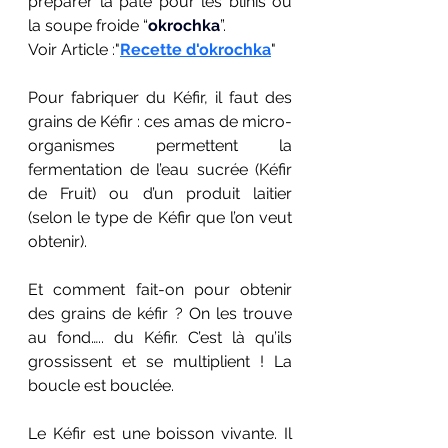
préparer la pâte pour les blinis ou 
la soupe froide “
okrochka
”.
Voir Article :"
Recette d'okrochka
"
Pour fabriquer du Kéfir, il faut des 
grains de Kéfir : ces amas de micro-
organismes permettent la 
fermentation de l’eau sucrée (Kéfir 
de Fruit) ou d’un produit laitier 
(selon le type de Kéfir que l’on veut 
obtenir). 
Et comment fait-on pour obtenir 
des grains de kéfir ? On les trouve 
au fond….. du Kéfir. C’est là qu’ils 
grossissent et se multiplient ! La 
boucle est bouclée. 
Le Kéfir est une boisson vivante. Il 