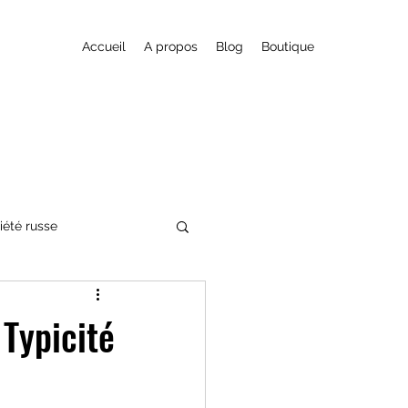
Accueil
A propos
Blog
Boutique
iété russe
cits-Fictions
 Typicité