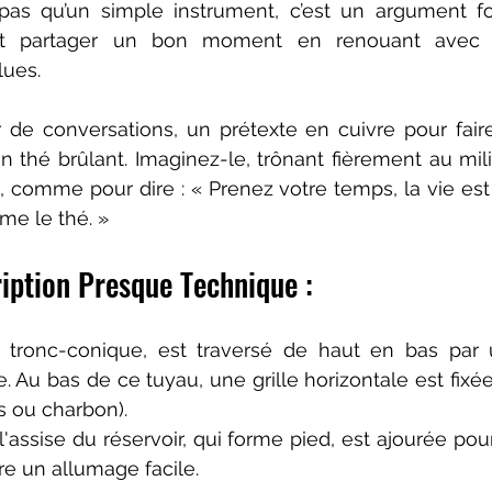
as qu’un simple instrument, c’est un argument fol
et partager un bon moment en renouant avec d
lues.
 de conversations, un prétexte en cuivre pour faire
n thé brûlant. Imaginez-le, trônant fièrement au milie
omme pour dire : « Prenez votre temps, la vie est f
me le thé. »
iption Presque Technique :
u, tronc-conique, est traversé de haut en bas par
e. Au bas de ce tuyau, une grille horizontale est fixée 
s ou charbon). 
'assise du réservoir, qui forme pied, est ajourée pour
tre un allumage facile. 