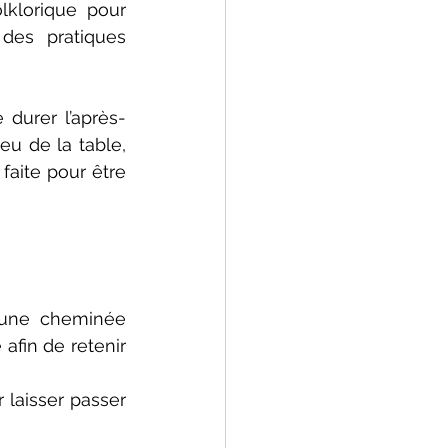
klorique pour 
es pratiques 
 durer l’après-
u de la table, 
aite pour être 
 une cheminée 
afin de retenir 
 laisser passer 