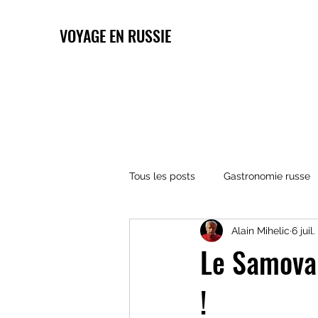
VOYAGE EN RUSSIE
Tous les posts
Gastronomie russe
Alain Mihelic
6 juil
Architecture russe
Religions 
Le Samovar
!