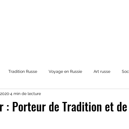
Tradition Russe
Voyage en Russie
Art russe
Soc
. 2020
4 min de lecture
et Mythologies
Histoire de la Russie
Culture russe
Ré
 : Porteur de Tradition et de