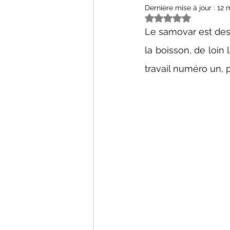
Dernière mise à jour :
12 
Noté NaN étoiles s
Le samovar est desti
la boisson, de loin 
travail numéro un, p