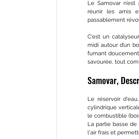
Le Samovar n’est p
réunir les amis 
passablement révo
C'est un catalyseur
midi autour d’un bo
fumant doucement, c
savourée, tout com
Samovar, Descr
Le réservoir d'ea
cylindrique vertical
le combustible (boi
La partie basse de l
l'air frais et permet