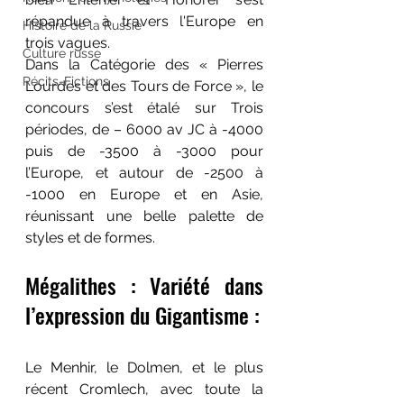
répandue à travers l'Europe en 
Histoire de la Russie
trois vagues.  
Culture russe
Dans la Catégorie des « Pierres 
Récits-Fictions
Lourdes et des Tours de Force », le 
concours s’est étalé sur Trois 
périodes, de – 6000 av JC à -4000 
puis de -3500 à -3000 pour 
l’Europe, et autour de -2500 à 
-1000 en Europe et en Asie, 
réunissant une belle palette de 
styles et de formes. 
Mégalithes : Variété dans 
l’expression du Gigantisme :
Le Menhir, le Dolmen, et le plus 
récent Cromlech, avec toute la 