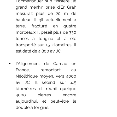
Locmariaquer
, sud Finistère ; le 
grand menhir brisé d'Er Grah
mesurait plus de 20 m 
de 
hauteur. Il gît actuellement à 
terre, fracturé en quatre 
morceaux. Il pesait plus de 330 
tonnes à l’origine et a été 
transporté sur 15 kilomètres. Il 
est daté de 4 800 av JC.
L’Alignement de Carnac en 
France, remontant au 
Néolithique moyen, vers 4000 
av JC. Il s’étend sur 4,5 
kilomètres et réunit quelque 
4000 pierres encore 
aujourd’hui, et peut-être le 
double à l’origine.