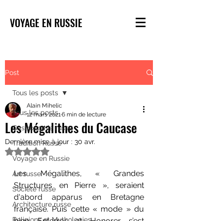
VOYAGE EN RUSSIE
Post
Tous les posts
Alain Mihelic
Tous les posts
12 mars 2021
6 min de lecture
Les Mégalithes du Caucase
Gastronomie russe
Dernière mise à jour :
30 avr.
Tradition Russe
Noté NaN étoiles sur 5.
Voyage en Russie
Les Mégalithes, « Grandes 
Art russe
Structures en Pierre », seraient 
Société russe
d'abord apparus en Bretagne 
Architecture russe
française. Puis cette « mode » du 
Religions et Mythologies
bien Enterrer et Honorer s’est 